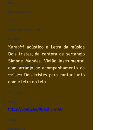
Jazz
Jovem guarda
Poesia
Rock internacional
Samba
Karaokê acústico e Letra da música 
Sertanejo
Dois tristes, da cantora de sertanejo 
Soul
Simone Mendes. Violão instrumental 
Violão instumental
com arranjo de acompanhamento da 
música Dois tristes para cantar junto 
Católicas
com a letra na tela.
Infantil
Mais vistos
Hinos
https://youtu.be/0DXShqro7oQ
Pop Internacional
Brega
Destaques