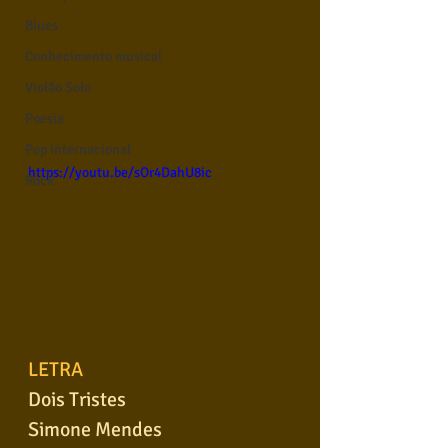
Blues
Conhecimento musical
Violão Solo
Poesia
Pop Internacional
https://youtu.be/sOr4DahU8ic
Rock
LETRA
Dois Tristes
Simone Mendes