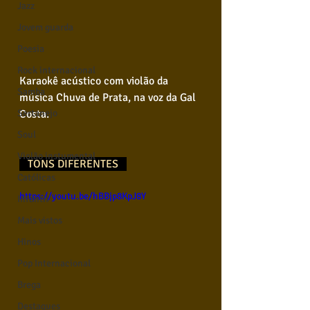
Jazz
Jovem guarda
Poesia
Rock internacional
Karaokê acústico com violão da 
Samba
música Chuva de Prata, na voz da Gal 
Costa. 
Sertanejo
Soul
Violão instumental
   TONS DIFERENTES   
Católicas
https://youtu.be/hBBjp8KpJ8Y
Infantil
Mais vistos
Hinos
Pop Internacional
Brega
Destaques