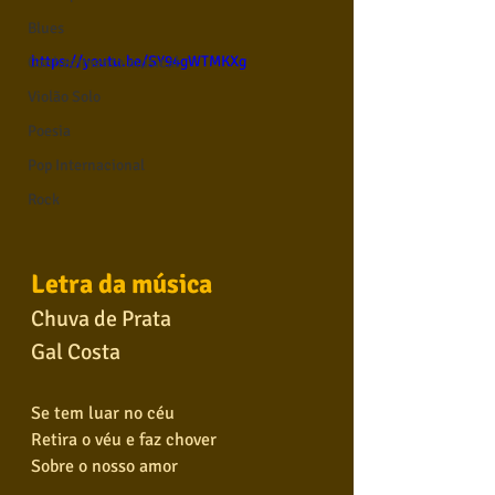
Blues
https://youtu.be/SY94gWTMKXg
Conhecimento musical
Violão Solo
Poesia
Pop Internacional
Rock
Letra da música
Chuva de Prata
Gal Costa
Se tem luar no céu
Retira o véu e faz chover
Sobre o nosso amor