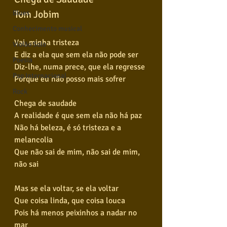
Tom Jobim
Blues
Conhecimento musical
Vai, minha tristeza
Violão Solo
E diz a ela que sem ela não pode ser
Poesia
Diz-lhe, numa prece, que ela regresse
Pop Internacional
Porque eu não posso mais sofrer
Rock
Chega de saudade
A realidade é que sem ela não há paz
Não há beleza, é só tristeza e a 
melancolia
Que não sai de mim, não sai de mim, 
não sai
Mas se ela voltar, se ela voltar
Que coisa linda, que coisa louca
Pois há menos peixinhos a nadar no 
mar