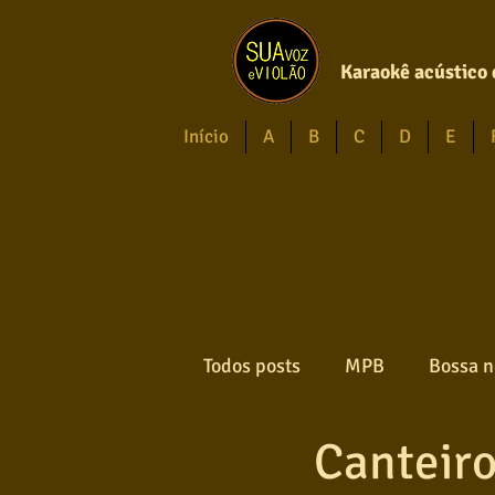
Karaokê acústico 
Início
A
B
C
D
E
Todos posts
MPB
Bossa n
Canteir
Forró
Gospel
Axé