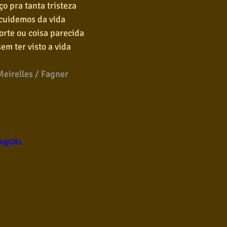
o pra tanta tristeza
 cuidemos da vida
orte ou coisa parecida
em ter visto a vida
Meirelles / Fagner
5qjGRs