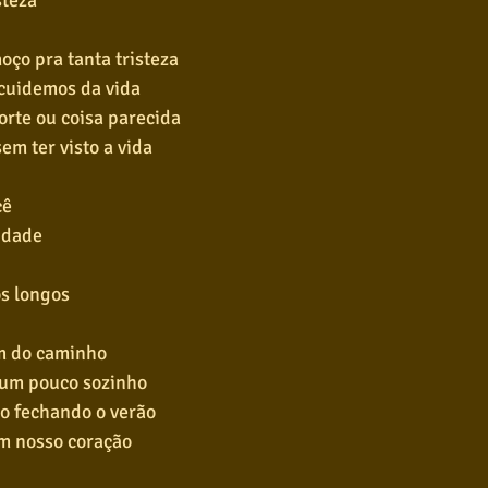
steza
ço pra tanta tristeza
 cuidemos da vida
orte ou coisa parecida
em ter visto a vida
cê
udade
s longos
im do caminho
é um pouco sozinho
o fechando o verão
m nosso coração