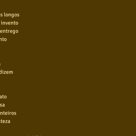
s longos
 invento
 entrego
nto
a
dizem
ato
sa
anteiros
steza