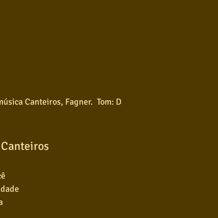
música Canteiros, Fagner.  Tom: D
 Canteiros
cê
udade
a