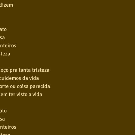
dizem
ato
sa
anteiros
steza
ço pra tanta tristeza
 cuidemos da vida
orte ou coisa parecida
em ter visto a vida
ato
sa
anteiros