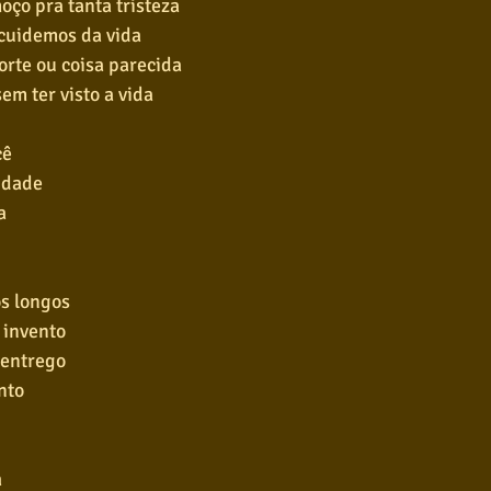
ço pra tanta tristeza
 cuidemos da vida
orte ou coisa parecida
em ter visto a vida
cê
udade
a
s longos
 invento
 entrego
nto
a