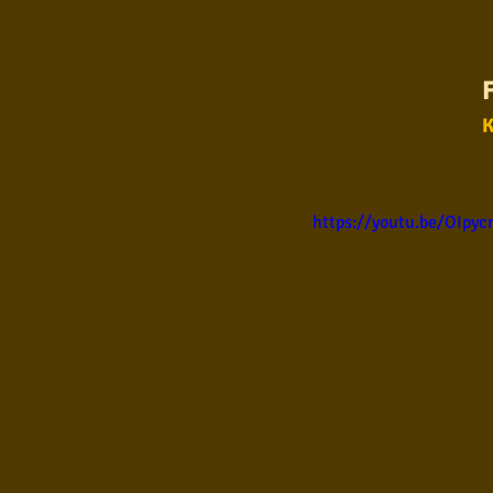
Samba
Sertanejo
So
K
Pop Internacional
Brega
Poesia
Pop Internaciona
https://youtu.be/OIpyc