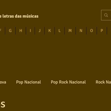
e letras das músicas
F
G
H
I
J
K
L
M
N
O
P
ova
Pop Nacional
Pop Rock Nacional
Rock Na
os
Reggae
Jazz
Jovem guarda
Poesia
Ro