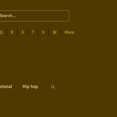
Q
R
S
T
V
W
More
cional
Hip hop
ck internacional