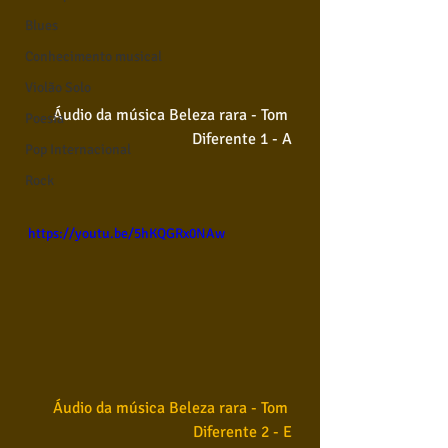
Blues
Conhecimento musical
Violão Solo
Áudio da música Beleza rara - Tom 
Poesia
Diferente 1 - A
Pop Internacional
Rock
https://youtu.be/5hKQGRx0NAw
Áudio da música Beleza rara - Tom 
Diferente 2 - E