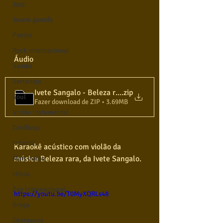
Jazz
Jovem guarda
Poesia
Rock internacional
Áudio
Samba
Sertanejo
Ivete Sangalo - Beleza rara - Tom original - C
.zip
Soul
Fazer download de ZIP • 3.69MB
Violão instumental
Católicas
Infantil
Karaokê acústico com violão da 
música Beleza rara, da Ivete Sangalo.
Mais vistos
Hinos
Pop Internacional
https://youtu.be/T0MyXQRLs48
Brega
Destaques