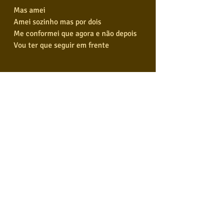
Mas amei
Amei sozinho mas por dois
Me conformei que agora e não depois
Vou ter que seguir em frente
Preocupa não
Que eu não vou bater no seu portão
Preocupa não
Que não vai ver mais o meu nome em 
nenhuma ligação
Preocupa não
Que eu vou tomar vergonha na cara
Preocupa não
Pra um bom entendedor