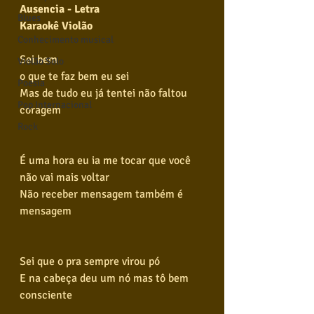
Ausencia - Letra
Blues
Karaokê Violão
Conhecimento musical
Sei bem
Violão Solo
o que te faz bem eu sei
Poesia
Mas de tudo eu já tentei não faltou 
Pop Internacional
coragem
Rock
É uma hora eu ia me tocar que você 
não vai mais voltar
Não receber mensagem também é 
mensagem
Sei que o pra sempre virou pó
E na cabeça deu um nó mas tô bem 
consciente