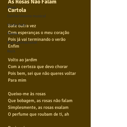
As Rosas Não Falam
Blues
Cartola
Conhecimento musical
Violão Solo
Bate outra vez
Com esperanças o meu coração
Poesia
Pois já vai terminando o verão
Pop Internacional
Enfim
Rock
Volto ao jardim
Com a certeza que devo chorar
Pois bem, sei que não queres voltar
Para mim
Queixo-me às rosas
Que bobagem, as rosas não falam
Simplesmente, as rosas exalam
O perfume que roubam de ti, ah