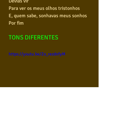
Devias vir
Para ver os meus olhos tristonhos
E, quem sabe, sonhavas meus sonhos
Por fim
TONS DIFERENTES
https://youtu.be/Zo_rezdnfyM
Compre o áudio As rosas não falam - 
Tom Diferente 1 - Am
https://youtu.be/EVYt9F8vRVU