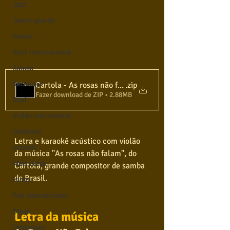
Jazz
Jovem guarda
Poesia
Rock internacional
Samba
Sertanejo
Cartola - As rosas não falam - Tom Original - Dm
.zip
Fazer download de ZIP • 2.88MB
Soul
Violão instumental
Católicas
Letra e karaokê acústico com violão 
Infantil
da música "As rosas não falam", do 
Mais vistos
Cartola, grande compositor de samba 
do Brasil.
Hinos
Pop Internacional
Brega
Letra da música
Destaques