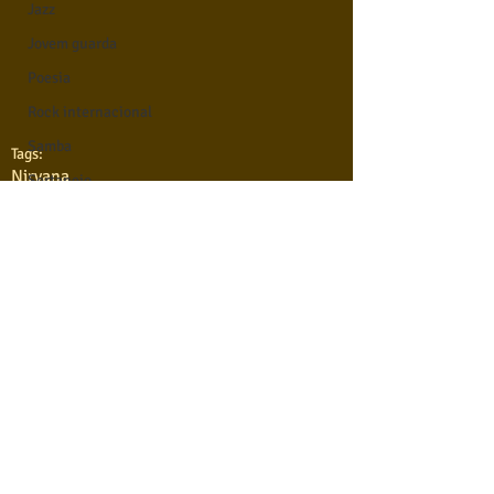
Jazz
Jovem guarda
Poesia
Rock internacional
Samba
Tags:
Nirvana
Sertanejo
Soul
Violão instumental
Católicas
Infantil
Comentários
Mais vistos
Hinos
Escreva um comentário
Pop Internacional
QUEM SOMOS
Brega
USA NOSSAS BASES ?
RETRIBUA
Destaques