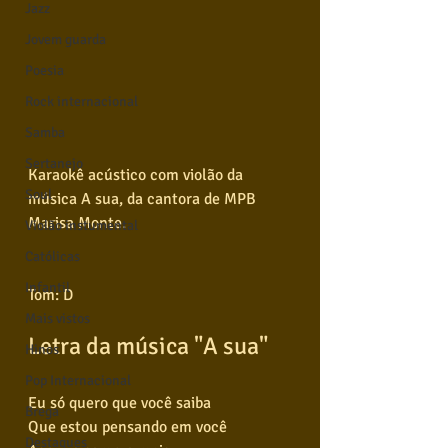
Jazz
Jovem guarda
Poesia
Rock internacional
Samba
Sertanejo
Karaokê acústico com violão da 
Soul
música A sua, da cantora de MPB 
Marisa Monte.  
Violão instumental
Católicas
Infantil
Tom: D
Mais vistos
Letra da música "A sua"
Hinos
Pop Internacional
Eu só quero que você saiba
Brega
Que estou pensando em você
Destaques