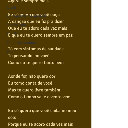
Agora e sempre mais
Blues
Eu só quero que você ouça
Conhecimento musical
A canção que eu fiz pra dizer
Violão Solo
Que eu te adoro cada vez mais
Poesia
E que eu te quero sempre em paz
Pop Internacional
Tô com sintomas de saudade
Rock
Tô pensando em você
Como eu te quero tanto bem
Aonde for, não quero dor
Eu tomo conta de você
Mas te quero livre também
Como o tempo vai e o vento vem
Eu só quero que você caiba no meu 
colo
Porque eu te adoro cada vez mais