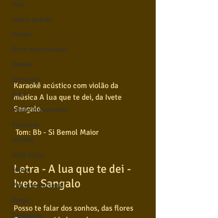
Jazz
Jovem guarda
Poesia
Rock internacional
Samba
Sertanejo
Karaokê acústico com violão da 
Soul
música A lua que te dei, da Ivete 
Sangalo. 
Violão instumental
Católicas
 Tom: Bb - Si Bemol Maior
Infantil
Mais vistos
Letra - A lua que te dei - 
Hinos
Ivete Sangalo
Pop Internacional
Brega
Posso te falar dos sonhos, das flores
Destaques