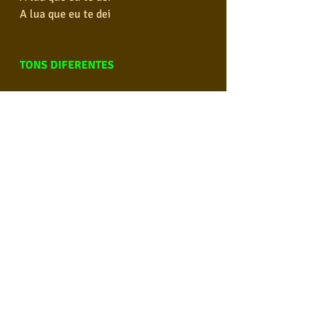
A lua que eu te dei
TONS DIFERENTES
https://youtu.be/hfZBi4ocnAs
Compre o áudio de A lua que te dei - 
Tom Diferente 1 -F
https://youtu.be/_qeA2aFa_Ks