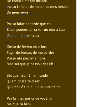
De como a cidade mudou
Blues
Posso te falar do medo, do meu desejo
Do meu amor
Conhecimento musical
Violão Solo
Posso falar da tarde que cai
Poesia
E aos poucos deixa ver no céu a Lua
Que um dia eu te dei
Pop Internacional
Rock
Gosto de fechar os olhos
Fugir do tempo, de me perder
Posso até perder a hora
Mas sei que já passou das 6h
Sei que não há no mundo
Quem possa te dizer
Que não é tua a Lua que eu te dei
Pra brilhar por onde você for
Me queira bem