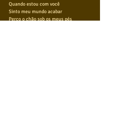
Quando estou com você
Sinto meu mundo acabar
Perco o chão sob os meus pés
Me falta o ar pra respirar
E só de pensar em te perder por um 
segundo
Eu sei que isso é o fim do mundo
Quando estou com você
Sinto meu mundo acabar
Perco o chão sob os meus pés
Me falta o ar pra respirar
E só de pensar em te perder por um 
segundo
Eu sei que isso é o fim do mundo
Eu sei que isso é o fim do mundo
Eu sei que isso é o fim