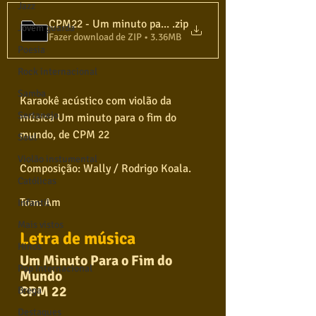
Jazz
CPM22 - Um minuto para o fim do mundo - Karaokê Vi
.zip
Jovem guarda
Fazer download de ZIP • 3.36MB
Poesia
Rock internacional
Samba
Karaokê acústico com violão da 
Sertanejo
música Um minuto para o fim do 
mundo, de CPM 22
Soul
Violão instumental
Composição: Wally / Rodrigo Koala.
Católicas
Tom: Am
Infantil
Mais vistos
Letra de música
Hinos
Um Minuto Para o Fim do 
Pop Internacional
Mundo
CPM 22
Brega
Destaques