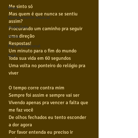
Me sinto só
Blues
Mas quem é que nunca se sentiu 
Conhecimento musical
assim?
Violão Solo
Procurando um caminho pra seguir 
uma direção
Poesia
Respostas!
Pop Internacional
Um minuto para o fim do mundo
Rock
Toda sua vida em 60 segundos
Uma volta no ponteiro do relógio pra 
viver
O tempo corre contra mim
Sempre foi assim e sempre vai ser
Vivendo apenas pra vencer a falta que 
me faz você
De olhos fechados eu tento esconder 
a dor agora
Por favor entenda eu preciso ir 