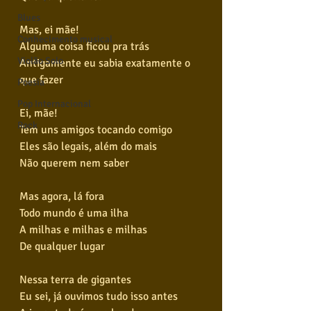
Blues
Mas, ei mãe!
Conhecimento musical
Alguma coisa ficou pra trás
Violão Solo
Antigamente eu sabia exatamente o 
que fazer
Poesia
Pop Internacional
Ei, mãe!
Rock
Tem uns amigos tocando comigo
Eles são legais, além do mais
Não querem nem saber
Mas agora, lá fora
Todo mundo é uma ilha
A milhas e milhas e milhas
De qualquer lugar
Nessa terra de gigantes
Eu sei, já ouvimos tudo isso antes