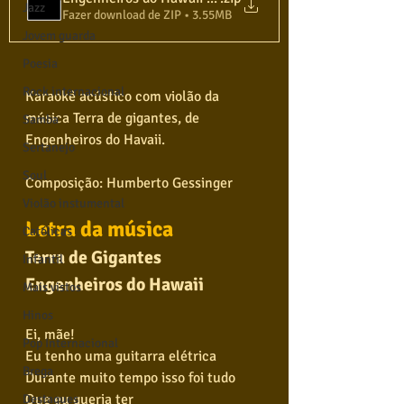
Jazz
Fazer download de ZIP • 3.55MB
Jovem guarda
Poesia
Rock internacional
Karaokê acústico com violão da 
música Terra de gigantes, de 
Samba
Engenheiros do Havaii.
Sertanejo
Soul
Composição: Humberto Gessinger
Violão instumental
Letra da música
Católicas
Terra de Gigantes
Infantil
Engenheiros do Hawaii
Mais vistos
Hinos
Ei, mãe!
Pop Internacional
Eu tenho uma guitarra elétrica
Brega
Durante muito tempo isso foi tudo
Que eu queria ter
Destaques