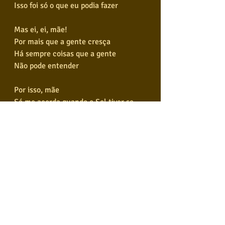
Isso foi só o que eu podia fazer
Mas ei, ei, mãe!
Por mais que a gente cresça
Há sempre coisas que a gente
Não pode entender
Por isso, mãe
Só me acorda quando o Sol tiver se 
posto
Eu não quero ver meu rosto
Antes de anoitecer
Pois agora lá fora
O mundo todo é uma ilha
A milhas e milhas e milhas
Nessa terra de gigantes
Que trocam vidas por diamantes