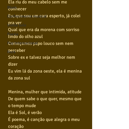
Ela riu do meu cabelo sem me 
Blues
conhecer
Eu, que sou um cara esperto, já colei 
Conhecimento musical
pra ver
Violão Solo
Qual que era da morena com sorriso 
Poesia
lindo do olho azul
Começamos papo louco sem nem 
Pop Internacional
perceber
Rock
Sobre ex e talvez seja melhor nem 
dizer
Eu vim lá da zona oeste, ela é menina 
da zona sul
Menina, mulher que intimida, atitude
De quem sabe o que quer, mesmo que 
o tempo mude
Ela é Sol, é verão
É poema, é canção que alegra o meu 
coração