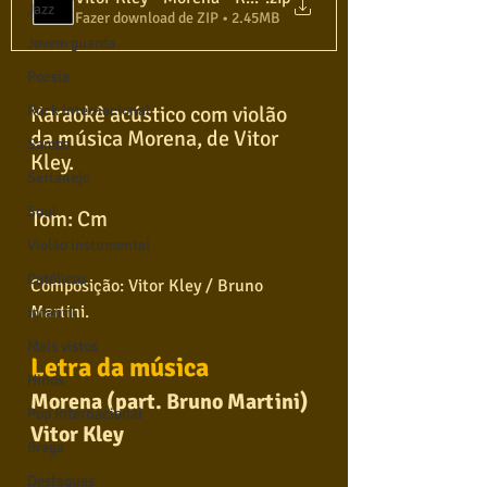
Jazz
Fazer download de ZIP • 2.45MB
Jovem guarda
Poesia
Karaokê acústico com violão 
Rock internacional
da música Morena, de Vitor 
Samba
Kley.
Sertanejo
Soul
Tom: Cm
Violão instumental
Católicas
Composição: Vitor Kley / Bruno 
Martini.
Infantil
Mais vistos
Letra da música
Hinos
Morena (part. Bruno Martini)
Pop Internacional
Vitor Kley
Brega
Destaques