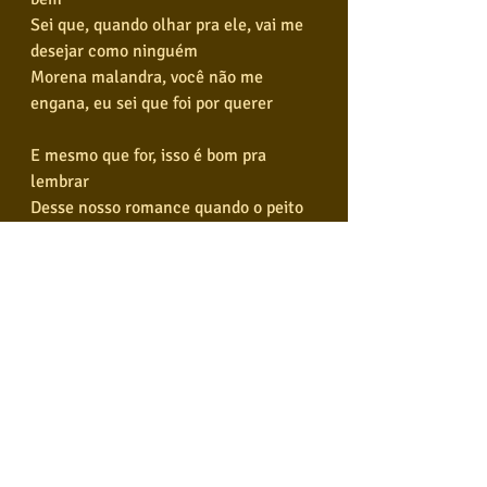
Sei que, quando olhar pra ele, vai me 
desejar como ninguém
Morena malandra, você não me 
engana, eu sei que foi por querer
E mesmo que for, isso é bom pra 
lembrar
Desse nosso romance quando o peito 
apertar
Você pensa em mim, tô pensando em 
você
Tá difícil de te esquecer
Morena, me encantei com o seu jeito 
de olhar
Paralisei o tempo só pra lembrar
Daquela cena em que eu tirava tua 
saia e você beijava a minha boca