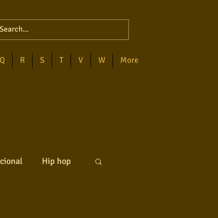
Q
R
S
T
V
W
More
cional
Hip hop
ck internacional