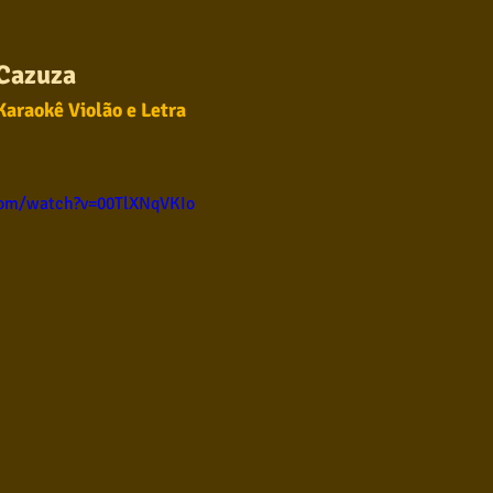
ul
Violão instumental
Católicas
Infantil
Cazuza
Karaokê Violão e Letra
Destaques
Blues
Conhecimento musical
com/watch?v=00TlXNqVKIo
l