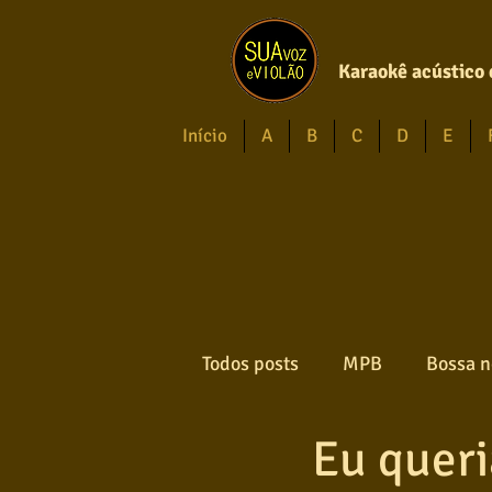
Karaokê acústico 
Início
A
B
C
D
E
Todos posts
MPB
Bossa n
Eu quer
Forró
Gospel
Axé