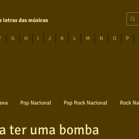
e letras das músicas
F
G
H
I
J
K
L
M
N
O
P
ova
Pop Nacional
Pop Rock Nacional
Rock Na
ia ter uma bomba
Reggae
Jazz
Jovem guarda
Poesia
Ro