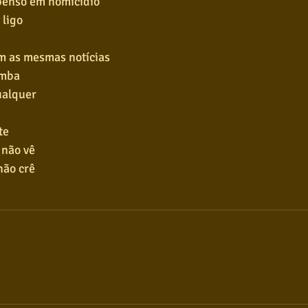
 penso em homicídio
 ligo
m as mesmas notícias
omba
ualquer
te
não vê
não crê