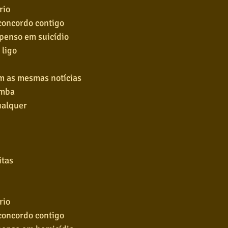
rio
 concordo contigo
 penso em suicídio
 ligo
m as mesmas notícias
omba
ualquer
itas
rio
 concordo contigo