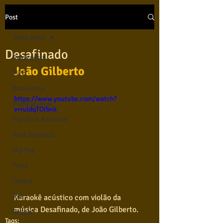
Post
Todos posts
Desafinado
Todos posts
João Gilberto  
MPB
Bossa nova
https://www.youtube.com/watch?
Pop Nacional
v=ruldqTOibnk
Pop Rock Nacional
Rock Nacional
Hip hop
Forró
Gospel
Axé
Karaokê acústico com violão da 
música Desafinado, de João Gilberto.
Reggae
Tags: