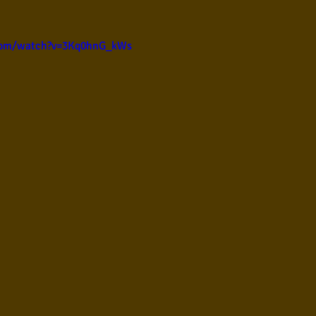
ul
Violão instumental
Católicas
Infantil
com/watch?v=3Kq0hnG_kWs
Destaques
Blues
Conhecimento musical
l