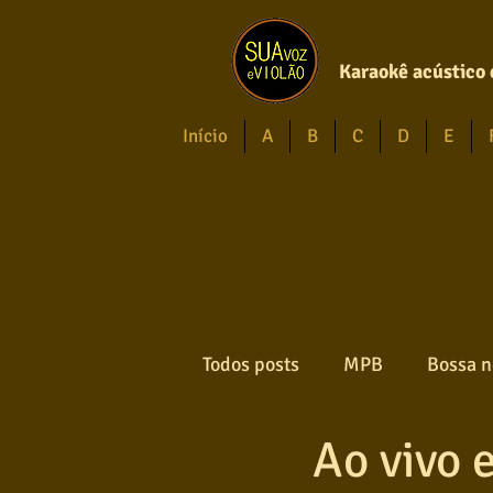
Karaokê acústico 
Início
A
B
C
D
E
Todos posts
MPB
Bossa n
Ao vivo 
Forró
Gospel
Axé