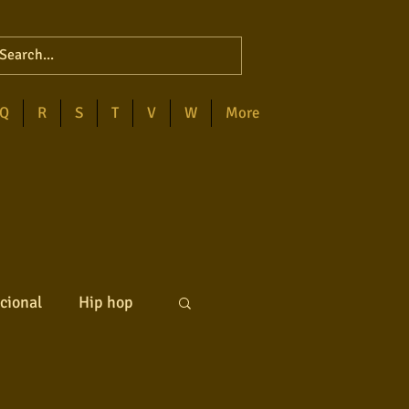
Q
R
S
T
V
W
More
cional
Hip hop
ck internacional