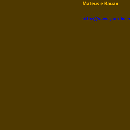
Mateus e Kauan
Samba
Sertanejo
So
https://www.youtube.
Pop Internacional
Brega
Poesia
Pop Internaciona