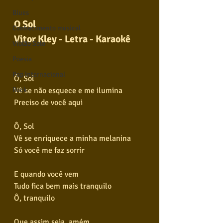
Blues
O Sol 
Conhecimento musical
Vitor Kley - Letra - Karaokê
Violão Solo
Poesia
Pop Internacional
Ô, Sol
Vê se não esquece e me ilumina
Rock
Preciso de você aqui
Ô, Sol
Vê se enriquece a minha melanina
Só você me faz sorrir
E quando você vem
Tudo fica bem mais tranquilo
Ô, tranquilo
Que assim seja, amém