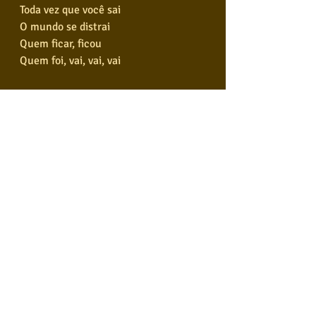
Toda vez que você sai
O mundo se distrai
Quem ficar, ficou
Quem foi, vai, vai, vai
Quem foi, vai, vai, vai
Quem foi, vai, vai
Ô, Sol
Vem, aquece a minha alma
E mantém a minha calma
Não esquece que eu existo
E me faz ficar tranquilo
(Sol)
Vem, aquece a minha alma
E mantém a minha calma
Não esquece que eu existo