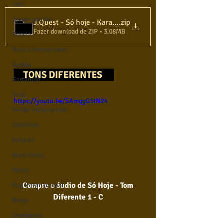
Jazz
Jovem guarda
J.Quest - Só hoje - Karaokê Violão
.zip
Fazer download de ZIP • 3.08MB
Poesia
Rock internacional
Samba
TONS DIFERENTES
Sertanejo
Soul
https://youtu.be/SAmqgG5tN24
Violão instumental
Católicas
Infantil
Mais vistos
Hinos
Compre o áudio de Só Hoje - Tom 
Pop Internacional
Diferente 1 - C
Brega
Destaques