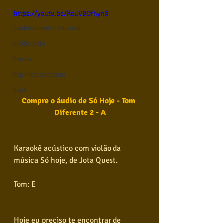
Blues
https://youtu.be/RouVBOfhyn8
Conhecimento musical
Violão Solo
Poesia
Pop Internacional
Rock
Compre o áudio de Só Hoje - Tom 
Diferente 2 - A
Karaokê acústico com violão da 
música Só hoje, de Jota Quest.
Tom: E
Hoje eu preciso te encontrar de 