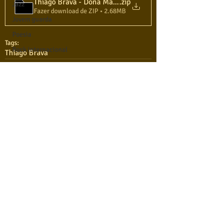
Thiago Brava - Dona Maria - Karaokê Violão
.zip
Jazz
Fazer download de ZIP • 2.68MB
Jovem guarda
Poesia
Tags:
Rock internacional
Thiago Brava
Samba
Sertanejo
Soul
Violão instumental
Comentários
Católicas
Infantil
Mais vistos
Escreva um comentário
QUEM SOMOS
Hinos
USA NOSSAS BASES ?
Pop Internacional
RETRIBUA
Brega
APRENDA A TOCAR
Destaques