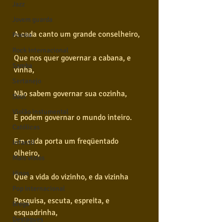
Jazz
Jovem guarda
A cada canto um grande conselheiro,
Poesia
Rock internacional
Que nos quer governar a cabana, e 
Samba
vinha,
Sertanejo
Não sabem governar sua cozinha,
Soul
Violão instumental
E podem governar o mundo inteiro.
Católicas
Em cada porta um freqüentado 
Infantil
olheiro,
Mais vistos
Hinos
Que a vida do vizinho, e da vizinha
Pop Internacional
Pesquisa, escuta, espreita, e 
Brega
esquadrinha,
Destaques