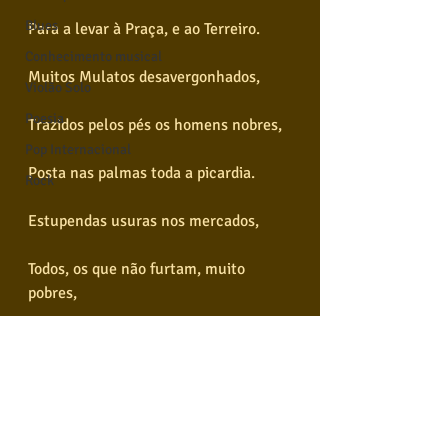
Blues
Para a levar à Praça, e ao Terreiro.
Conhecimento musical
Muitos Mulatos desavergonhados,
Violão Solo
Poesia
Trazidos pelos pés os homens nobres,
Pop Internacional
Posta nas palmas toda a picardia.
Rock
Estupendas usuras nos mercados,
Todos, os que não furtam, muito 
pobres,
E eis aqui a cidade da Bahia.
Poesia em vídeo é um trabalho 
audiovisual feito por Alexandre Bloisi, 