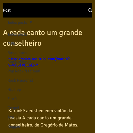
Post
Todos posts
A cada canto um grande
Todos posts
conselheiro
MPB
Bossa nova
https://www.youtube.com/watch?
Pop Nacional
v=wV6TVEE6EkM
Pop Rock Nacional
Rock Nacional
Hip hop
Forró
Gospel
Karaokê acústico com violão da 
Axé
poesia A cada canto um grande 
conselheiro, de Gregório de Matos.
Reggae