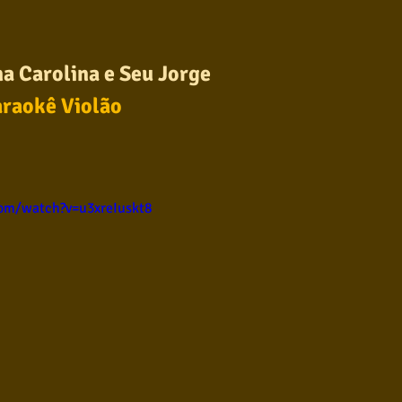
ul
Violão instumental
Católicas
Infantil
a Carolina e Seu Jorge
raokê Violão 
Destaques
Blues
Conhecimento musical
l
om/watch?v=u3xreIuskt8