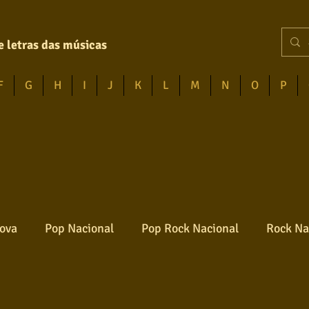
e letras das músicas
F
G
H
I
J
K
L
M
N
O
P
ova
Pop Nacional
Pop Rock Nacional
Rock Na
Reggae
Jazz
Jovem guarda
Poesia
Ro