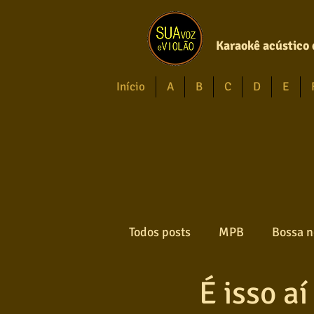
Karaokê acústico 
Início
A
B
C
D
E
Todos posts
MPB
Bossa n
É isso aí
Forró
Gospel
Axé