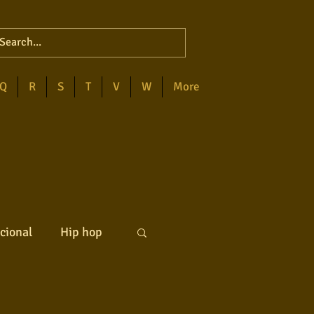
Q
R
S
T
V
W
More
cional
Hip hop
ck internacional