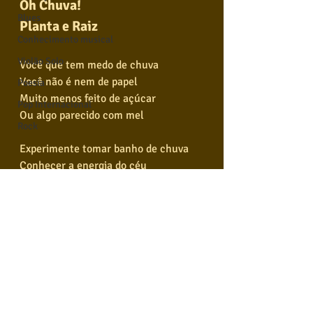
Oh Chuva!
Blues
Planta e Raiz
Conhecimento musical
Violão Solo
Você que tem medo de chuva
Você não é nem de papel
Poesia
Muito menos feito de açúcar
Pop Internacional
Ou algo parecido com mel
Rock
Experimente tomar banho de chuva
Conhecer a energia do céu
Energia dessa água sagrada
Nos abençoa da cabeça aos pés
Oh! Chuva
Eu peço que caia devagar
Só molhe este povo de alegria
Para nunca mais chorar
Tags:
Planta e raiz