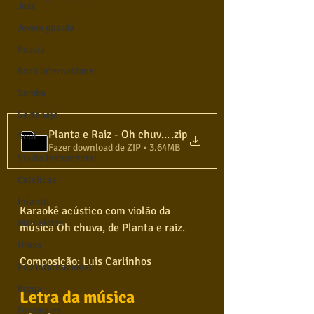
Jazz
Jovem guarda
Poesia
Rock internacional
Samba
Sertanejo
.zip
Planta e Raiz - Oh chuva - Karaokê com violão
Soul
Fazer download de ZIP • 3.64MB
Violão instumental
Católicas
Infantil
Karaokê acústico com violão da 
Mais vistos
música Oh chuva, de Planta e raiz.
Hinos
Composição: Luis Carlinhos
Pop Internacional
Brega
Letra da música
Destaques