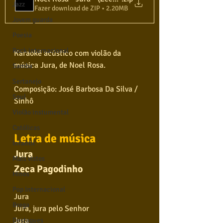
Jazz
Fazer download de ZIP • 2.20MB
Jovem guarda
Poesia
Rock internacional
Karaokê acústico com violão da 
música Jura, de Noel Rosa. 
Samba
Sertanejo
Composição: José Barbosa Da Silva / 
Soul
Sinhô
Violão instumental
Católicas
Letra de música
Infantil
Jura
Mais vistos
Zeca Pagodinho
Hinos
Pop Internacional
Jura
Brega
Jura, jura pelo Senhor
Jura
Destaques