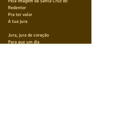
Pela imagem da Santa Cruz do 
Redentor
Pra ter valor
A tua jura
Jura, jura de coração
Para que um dia
Eu possa dar-te o meu amor
Sem mais pensar na ilusão
Daí então dar-te eu irei
Um beijo puro na catedral do amor
Dos sonhos meus
Bem juntos aos teus
Para fugir das aflições da dor
Daí então dar-te eu irei
Um beijo puro na catedral do amor
Dos sonhos meus
Bem juntos aos teus