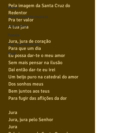
Pela imagem da Santa Cruz do 
Blues
Redentor
Conhecimento musical
Pra ter valor
Violão Solo
A tua jura
Poesia
Jura, jura de coração
Pop Internacional
Para que um dia
Rock
Eu possa dar-te o meu amor
Sem mais pensar na ilusão
Daí então dar-te eu irei
Um beijo puro na catedral do amor
Dos sonhos meus
Bem juntos aos teus
Para fugir das aflições da dor
Jura
Jura, jura pelo Senhor
Jura