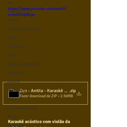
Jazz
https://www.youtube.com/watch?
Jovem guarda
v=AwfCA4j6Ego
Poesia
Rock internacional
Samba
Sertanejo
Soul
Violão instumental
Católicas
Infantil
Zen - Anitta - Karaokê Voz e Violão
.zip
Mais vistos
Fazer download de ZIP • 2.50MB
Hinos
Pop Internacional
Brega
Karaokê acústico com violão da 
Destaques