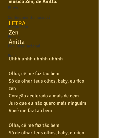
música Zen, de Anitta.
Blues
Conhecimento musical
LETRA
Violão Solo
Zen
Poesia
Anitta
Pop Internacional
Rock
Uhhh uhhh uhhhh uhhhh
Olha, cê me faz tão bem
Só de olhar teus olhos, baby, eu fico 
zen
Coração acelerado a mais de cem
Juro que eu não quero mais ninguém
Você me faz tão bem
Olha, cê me faz tão bem
Só de olhar teus olhos, baby, eu fico 