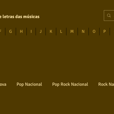
e letras das músicas
F
G
H
I
J
K
L
M
N
O
P
ova
Pop Nacional
Pop Rock Nacional
Rock Na
Reggae
Jazz
Jovem guarda
Poesia
Ro