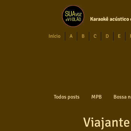
Karaokê acústico 
Início
A
B
C
D
E
Todos posts
MPB
Bossa n
Viajante
Forró
Gospel
Axé