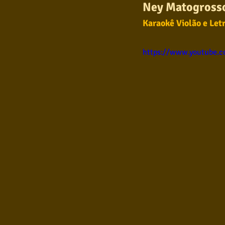
Ney Matogross
Samba
Sertanejo
So
Karaokê Violão e Let
https://www.youtube.
Pop Internacional
Brega
Poesia
Pop Internaciona