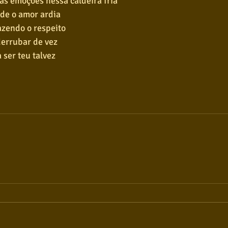
as emoções nessa caldeira fria
de o amor ardia
azendo o respeito
derrubar de vez
a ser teu talvez