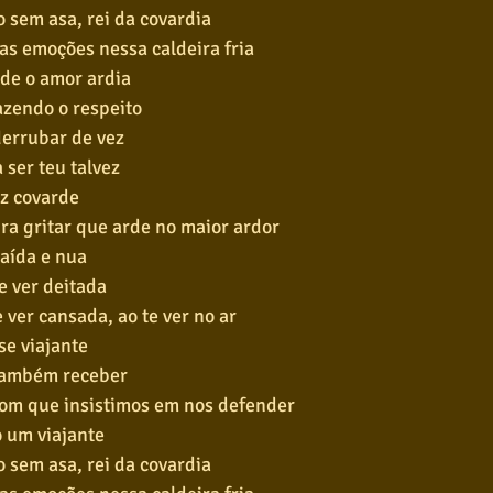
o sem asa, rei da covardia
as emoções nessa caldeira fria
de o amor ardia
azendo o respeito
derrubar de vez
a ser teu talvez
ez covarde
pra gritar que arde no maior ardor
raída e nua
e ver deitada
e ver cansada, ao te ver no ar
se viajante
 também receber
com que insistimos em nos defender
o um viajante
o sem asa, rei da covardia