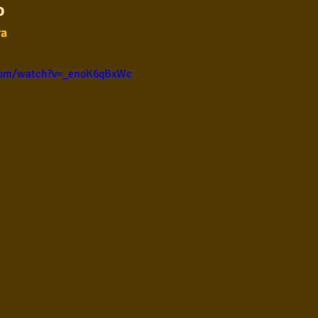
o 
ul
Violão instumental
Católicas
Infantil
ra
com/watch?v=_enoK6qBxWc
Destaques
Blues
Conhecimento musical
l