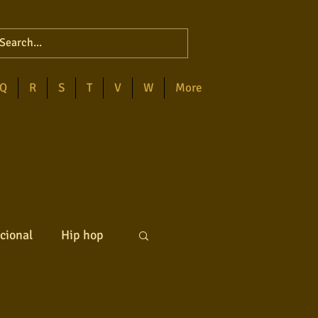
Q
R
S
T
V
W
More
cional
Hip hop
ck internacional