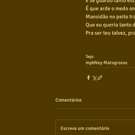
E se guardo tanto ess
É que arde o medo on
Mansidão no peito tr
Que eu queria tanto 
Pra ser teu talvez, pr
Tags:
mpb
Ney Matogrosso
Comentários
Escreva um comentário