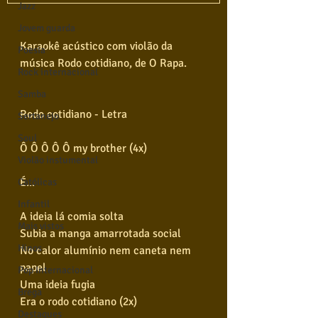
Jazz
Jovem guarda
Karaokê acústico com violão da 
Poesia
música Rodo cotidiano, de O Rapa.
Rock internacional
Samba
Rodo cotidiano - Letra
Sertanejo
Soul
Ô Ô Ô Ô Ô my brother (4x)
Violão instumental
É...
Católicas
Infantil
A ideia lá comia solta
Mais vistos
Subia a manga amarrotada social
Hinos
No calor alumínio nem caneta nem 
papel
Pop Internacional
Uma ideia fugia
Brega
Era o rodo cotidiano (2x)
Destaques