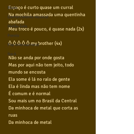
Espaço é curto quase um curral
Blues
Na mochila amassada uma quentinha 
Conhecimento musical
abafada
Violão Solo
Meu troco é pouco, é quase nada (2x)
Poesia
Ô Ô Ô Ô Ô my brother (4x)
Pop Internacional
Rock
Não se anda por onde gosta
Mas por aqui não tem jeito, todo 
mundo se encosta
Ela some é lá no ralo de gente
Ela é linda mas não tem nome
É comum e é normal
Sou mais um no Brasil da Central
Da minhoca de metal que corta as 
ruas
Da minhoca de metal