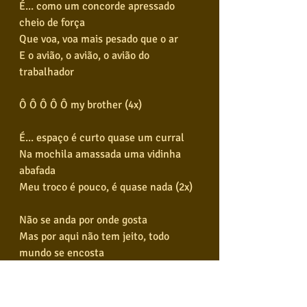
É... como um concorde apressado 
cheio de força
Que voa, voa mais pesado que o ar
E o avião, o avião, o avião do 
trabalhador
Ô Ô Ô Ô Ô my brother (4x)
É... espaço é curto quase um curral
Na mochila amassada uma vidinha 
abafada
Meu troco é pouco, é quase nada (2x)
Não se anda por onde gosta
Mas por aqui não tem jeito, todo 
mundo se encosta
Ela some é lá no ralo de gente
Ela é linda mas não tem nome
É comum e é normal