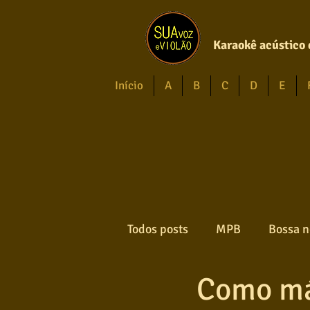
Karaokê acústico 
Início
A
B
C
D
E
Todos posts
MPB
Bossa n
Como m
Forró
Gospel
Axé