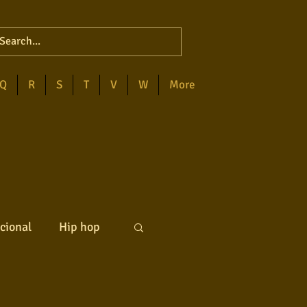
Q
R
S
T
V
W
More
cional
Hip hop
ck internacional