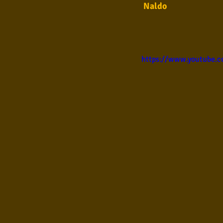
Naldo
Samba
Sertanejo
So
https://www.youtube.c
Pop Internacional
Brega
Poesia
Pop Internaciona