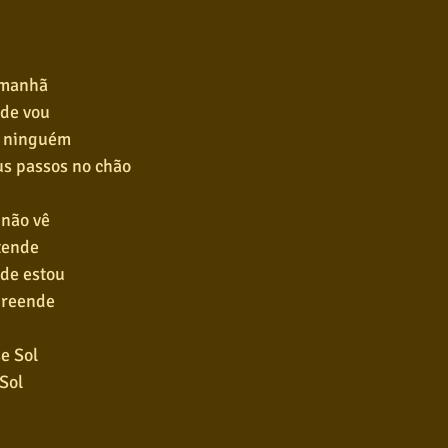
 manhã
nde vou
e ninguém
us passos no chão
 não vê
tende
de estou
rpreende
e Sol
Sol