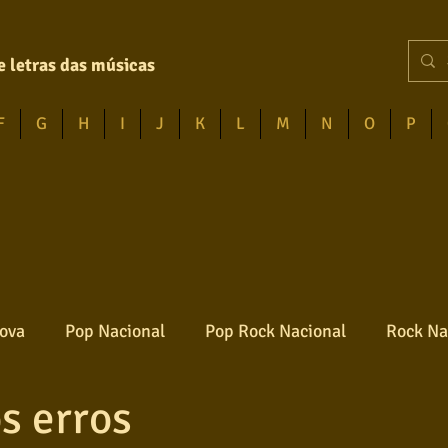
e letras das músicas
F
G
H
I
J
K
L
M
N
O
P
ova
Pop Nacional
Pop Rock Nacional
Rock Na
s erros
Reggae
Jazz
Jovem guarda
Poesia
Ro