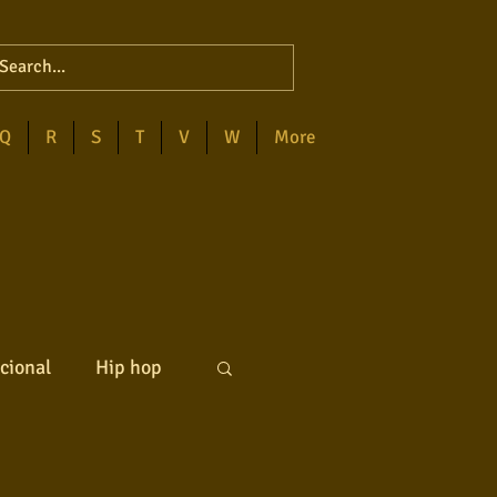
Q
R
S
T
V
W
More
cional
Hip hop
ck internacional