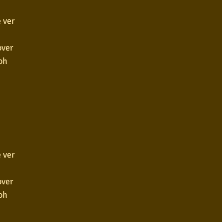
 ver
over
oh
 ver
over
oh