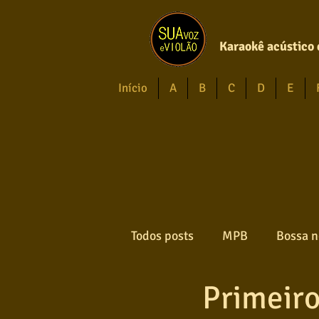
Karaokê acústico 
Início
A
B
C
D
E
Todos posts
MPB
Bossa n
Primeiro
Forró
Gospel
Axé