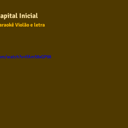
ul
Violão instumental
Católicas
Infantil
apital Inicial
araokê Violão e letra
Destaques
Blues
Conhecimento musical
com/watch?v=IfAm58xGP98
l