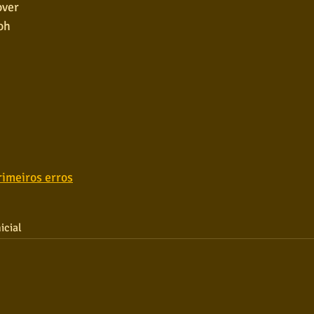
over
oh
rimeiros erros
icial