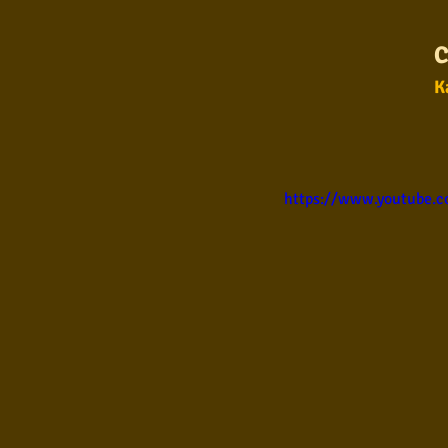
Samba
Sertanejo
So
C
K
Pop Internacional
Brega
https://www.youtube.
Poesia
Pop Internaciona