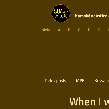
Karaokê acústico 
Início
A
B
C
D
E
Todos posts
MPB
Bossa n
When I 
Forró
Gospel
Axé