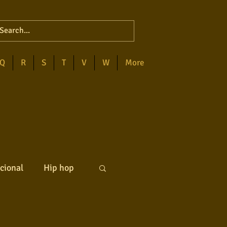
Q
R
S
T
V
W
More
cional
Hip hop
ck internacional