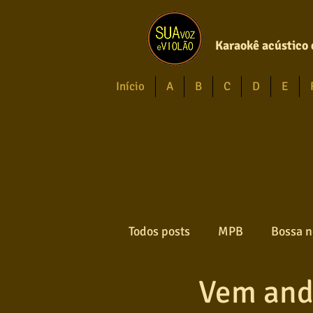
Karaokê acústico 
Início
A
B
C
D
E
Todos posts
MPB
Bossa n
Vem and
Forró
Gospel
Axé