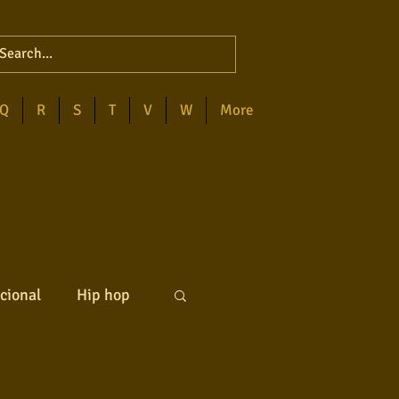
Q
R
S
T
V
W
More
cional
Hip hop
ck internacional