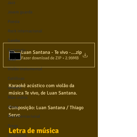
Jazz
Jovem guarda
Poesia
Rock internacional
Samba
Sertanejo
Luan Santana - Te vivo - Karaokê com violão
.zip
Fazer download de ZIP • 2.99MB
Soul
Violão instumental
Católicas
Karaokê acústico com violão da 
Infantil
música Te vivo, de Luan Santana.
Mais vistos
Hinos
Composição: Luan Santana / Thiago 
Servo
Pop Internacional
Brega
Letra de música
Destaques