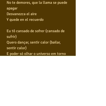
No te demores, que la llama se puede 
apagar
Desvanezca el aire
Y quede en el recuerdo
Eu tô cansado de sofrer (cansado de 
sufrir)
Quero dançar, sentir calor (bailar, 
sentir calor)
E poder só olhar o universo em torno 
de você
Brilhando em vida (brillando en vida), 
sorrindo à toa
Vibrando de amor e paz
Veo la luna, veo la luna
Torço pra realizar
Sinto a noite (siento la noche), penso 
em você
Lembro como é bom amar