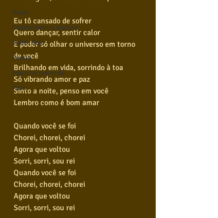
Blues
Eu tô cansado de sofrer
Conhecimento musical
Quero dançar, sentir calor
Violão Solo
E poder só olhar o universo em torno 
de você
Poesia
Brilhando em vida, sorrindo à toa
Pop Internacional
Só vibrando amor e paz
Rock
Sinto a noite, penso em você
Lembro como é bom amar
Quando você se foi
Chorei, chorei, chorei
Agora que voltou
Sorri, sorri, sou rei
Quando você se foi
Chorei, chorei, chorei
Agora que voltou
Sorri, sorri, sou rei