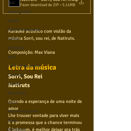
Jazz
Fazer download de ZIP • 5.11MB
Jovem guarda
Poesia
Rock internacional
Karaokê acústico com violão da 
música Sorri, sou rei, de Natiruts.
Samba
Sertanejo
Composição: Max Viana
Soul
Letra da música
Violão instumental
Católicas
Sorri, Sou Rei
Natiruts
Infantil
Mais vistos
Quando a esperança de uma noite de 
Hinos
amor
Pop Internacional
Lhe trouxer vontade para viver mais
Brega
E a promessa que a chance terminou
É bobagem, é melhor deixar pra trás
Destaques