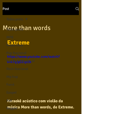
Post
Todos posts
More than words
Todos posts
MPB
Extreme
Bossa nova
Pop Nacional
https://www.youtube.com/watch?
Pop Rock Nacional
v=ATqJpDEqsOk
Rock Nacional
Hip hop
Forró
Gospel
Axé
Karaokê acústico com violão da 
música More than words, de Extreme.
Reggae