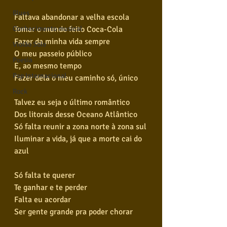
Blues
Faltava abandonar a velha escola
Tomar o mundo feito Coca-Cola
Conhecimento musical
Fazer da minha vida sempre
Violão Solo
O meu passeio público
Poesia
E, ao mesmo tempo
Pop Internacional
Fazer dela o meu caminho só, único
Rock
Talvez eu seja o último romântico
Dos litorais desse Oceano Atlântico
Só falta reunir a zona norte à zona sul
Iluminar a vida, já que a morte cai do 
azul
Só falta te querer
Te ganhar e te perder
Falta eu acordar
Ser gente grande pra poder chorar