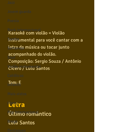
Jazz
Jovem guarda
Poesia
Rock internacional
Karaokê com violão = Violão 
Samba
instrumental para você cantar com a 
letra da música ou tocar junto 
Sertanejo
acompanhado do violão.
Soul
Composição: Sergio Souza / Antônio 
Violão instumental
Cí­cero / Lulu Santos
Católicas
Tom: E
Infantil
Mais vistos
Letra 
Hinos
Pop Internacional
Último romântico
Brega
Lulu Santos
Destaques