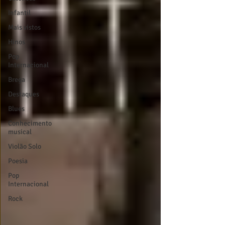
Infantil
Mais vistos
Hinos
Pop
Internacional
Brega
Destaques
Blues
Conhecimento
musical
Violão Solo
Poesia
Pop
Internacional
Rock