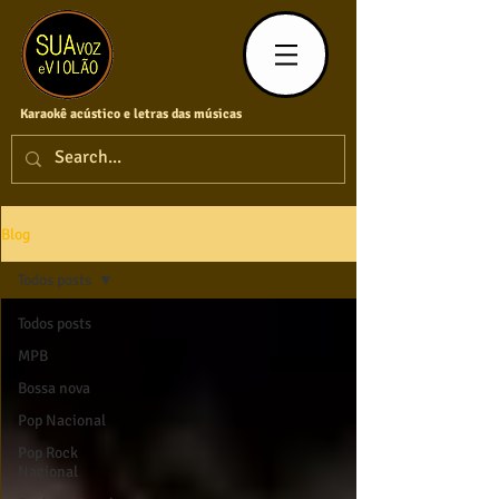
Karaokê acústico e letras das músicas
Blog
Todos posts
Todos posts
MPB
Bossa nova
Pop Nacional
Pop Rock
Nacional