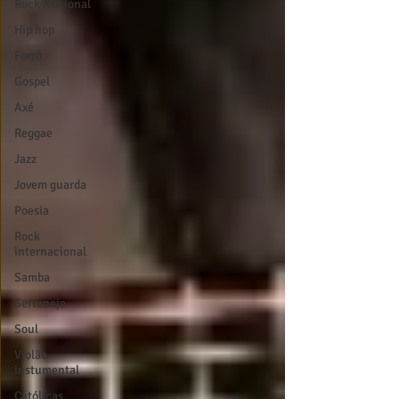
Rock Nacional
Hip hop
Forró
Gospel
Axé
Reggae
Jazz
Jovem guarda
Poesia
Rock
internacional
Samba
Sertanejo
Soul
Violão
instumental
Católicas