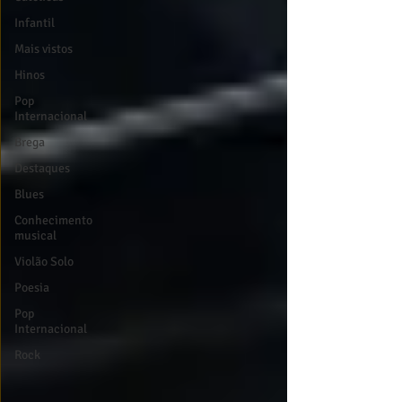
Infantil
Mais vistos
Hinos
Pop
Internacional
Brega
Destaques
Blues
Conhecimento
musical
Violão Solo
Poesia
Pop
Internacional
Rock