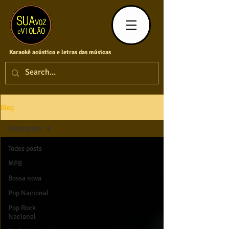
Karaokê acústico e letras das músicas
Blog
Todos posts
Todos posts
MPB
Bossa nova
Pop Nacional
Pop Rock
Nacional