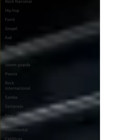
Rock Nacional
Hip hop
Forró
Gospel
Axé
Reggae
Jazz
Jovem guarda
Poesia
Rock
internacional
Samba
Sertanejo
Soul
Violão
instumental
Católicas