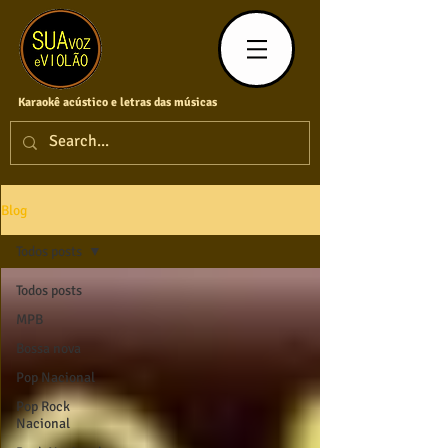
Karaokê acústico e letras das músicas
Blog
Todos posts
Todos posts
MPB
Bossa nova
Pop Nacional
Pop Rock
Nacional