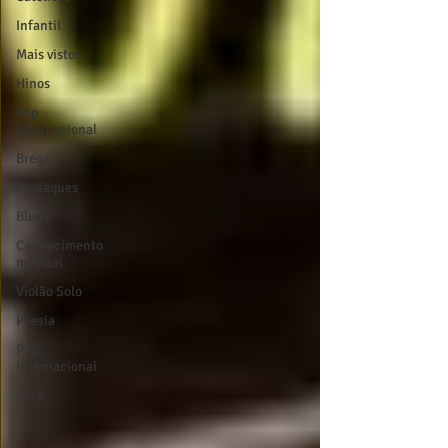
Infantil
Mais vistos
Hinos
Pop
Internacional
Brega
Destaques
Blues
Conhecimento
musical
Violão Solo
Poesia
Pop
Internacional
Rock