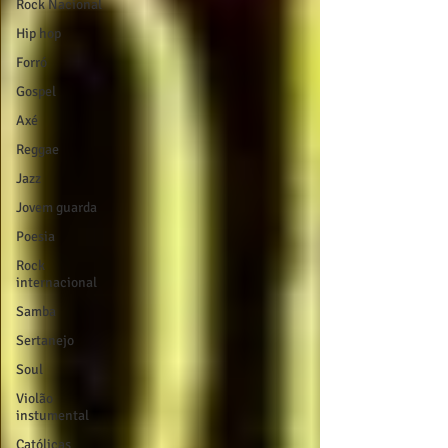
Rock Nacional
Hip hop
Forró
Gospel
Axé
Reggae
Jazz
Jovem guarda
Poesia
Rock
internacional
Samba
Sertanejo
Soul
Violão
instumental
Católicas