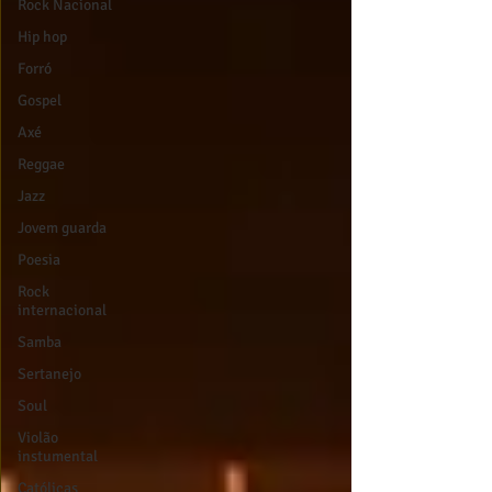
Rock Nacional
Hip hop
Forró
Gospel
Axé
Reggae
Jazz
Jovem guarda
Poesia
Rock
internacional
Samba
Sertanejo
Soul
Violão
instumental
Católicas