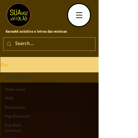
Karaokê acústico e letras das músicas
Blog
Todos posts
Todos posts
MPB
Bossa nova
Pop Nacional
Pop Rock
Nacional