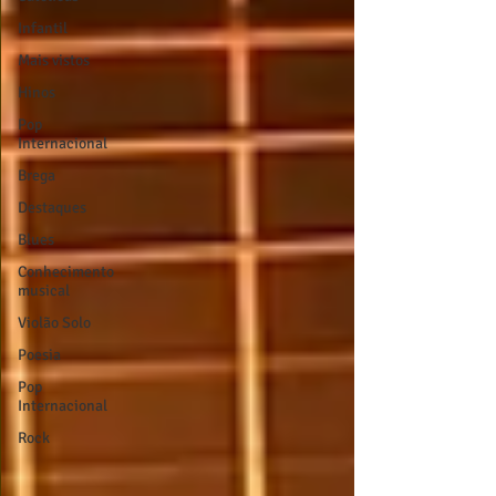
Infantil
Mais vistos
Hinos
Pop
Internacional
Brega
Destaques
Blues
Conhecimento
musical
Violão Solo
Poesia
Pop
Internacional
Rock