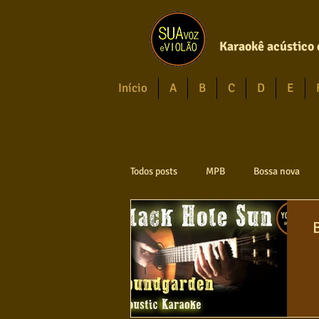
Karaokê acústico 
Início
A
B
C
D
E
Todos posts
MPB
Bossa nova
Axé
Reggae
Jazz
Jo
Violão instumental
Católicas