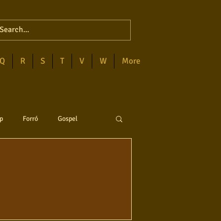
Q
R
S
T
V
W
More
p
Forró
Gospel
anejo
Soul
ega
Destaques
Blues