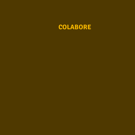
Conhecimento musical
Violão S
COLABORE