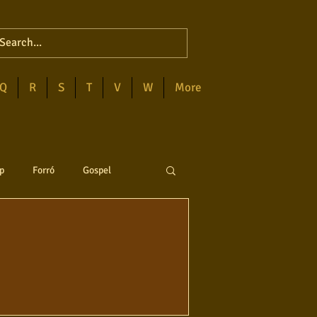
Q
R
S
T
V
W
More
p
Forró
Gospel
anejo
Soul
ega
Destaques
Blues