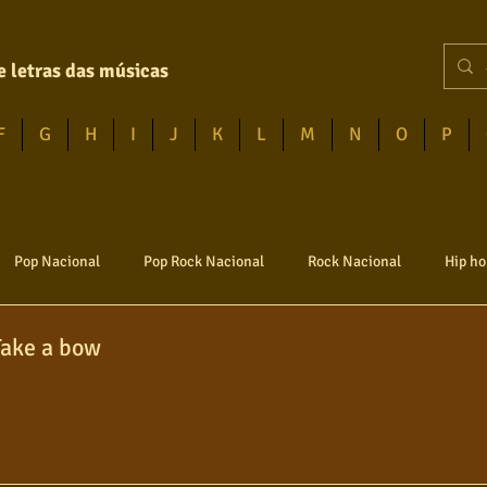
e letras das músicas
F
G
H
I
J
K
L
M
N
O
P
Pop Nacional
Pop Rock Nacional
Rock Nacional
Hip ho
Take a bow
vem guarda
Poesia
Rock internacional
Samba
Sert
Infantil
Mais vistos
Hinos
Pop Internacional
Br