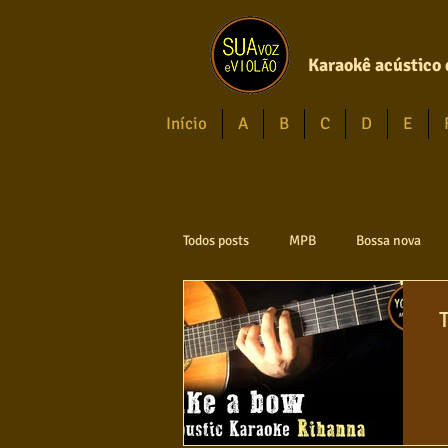
Karaokê acústico 
Início
A
B
C
D
E
Todos posts
MPB
Bossa nova
Axé
Reggae
Jazz
Jo
Violão instumental
Católicas