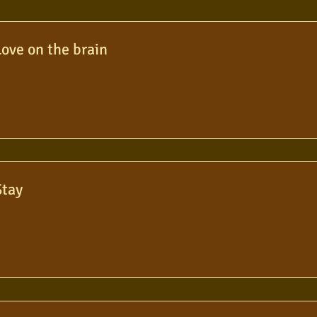
olo
Poesia
Pop Internacional
Love on the brain
Stay