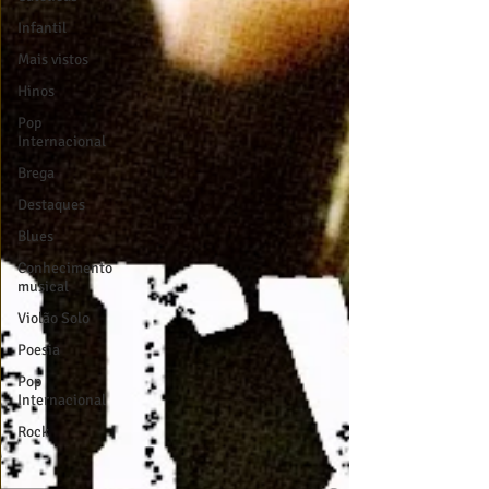
Infantil
Mais vistos
Hinos
Pop
Internacional
Brega
Destaques
Blues
Conhecimento
musical
Violão Solo
Poesia
Pop
Internacional
Rock