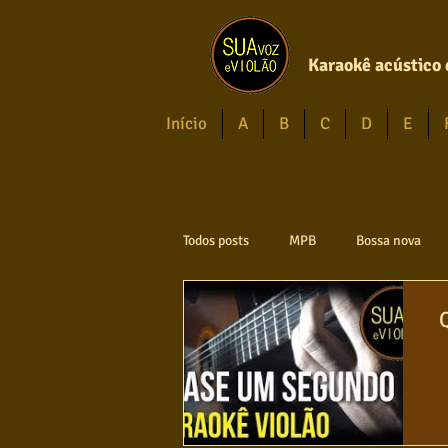
Karaokê acústico 
Início
A
B
C
D
E
Todos posts
MPB
Bossa nova
Axé
Reggae
Jazz
Jo
Violão instumental
Católicas