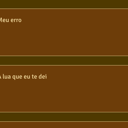
olo
Poesia
Pop Internacional
Meu erro
A lua que eu te dei