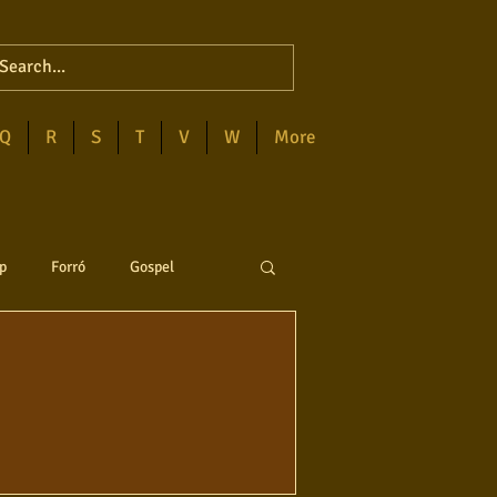
Q
R
S
T
V
W
More
p
Forró
Gospel
anejo
Soul
ega
Destaques
Blues