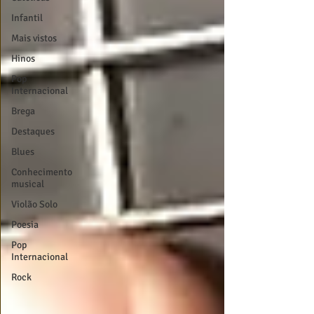
Infantil
Mais vistos
Hinos
Pop
Internacional
Brega
Destaques
Blues
Conhecimento
musical
Violão Solo
Poesia
Pop
Internacional
Rock