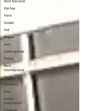
Rock Nacional
Hip hop
Forró
Gospel
Axé
Reggae
Jazz
Jovem guarda
Poesia
Rock
internacional
Samba
Sertanejo
Soul
Violão
instumental
Católicas