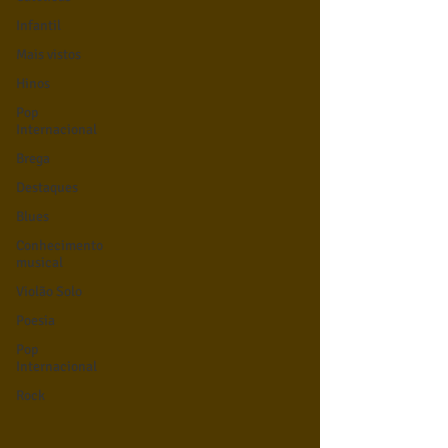
Infantil
Mais vistos
Hinos
Pop
Internacional
Brega
Destaques
Blues
Conhecimento
musical
Violão Solo
Poesia
Pop
Internacional
Rock