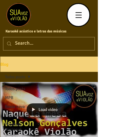
Karaokê acústico e letras das músicas
Blog
Todos posts
Todos posts
MPB
Bossa nova
Load video
Pop Nacional
Pop Rock
Nacional