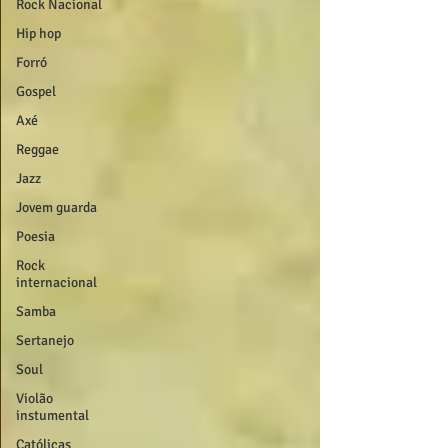
Rock Nacional
Hip hop
Forró
Gospel
Axé
Reggae
Jazz
Jovem guarda
Poesia
Rock
internacional
Samba
Sertanejo
Soul
Violão
instumental
Católicas