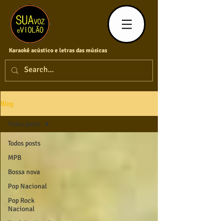
Karaokê acústico e letras das músicas
Blog
Todos posts
Todos posts
MPB
Bossa nova
Pop Nacional
Pop Rock
Nacional