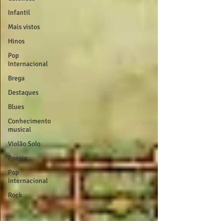
Infantil
Mais vistos
Hinos
Pop
Internacional
Brega
Destaques
Blues
Conhecimento
musical
Violão Solo
Poesia
Pop
Internacional
Rock