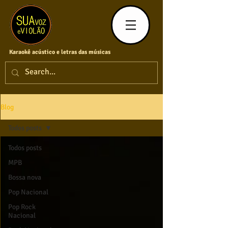
Karaokê acústico e letras das músicas
Blog
Todos posts
Todos posts
MPB
Bossa nova
Pop Nacional
Pop Rock
Nacional