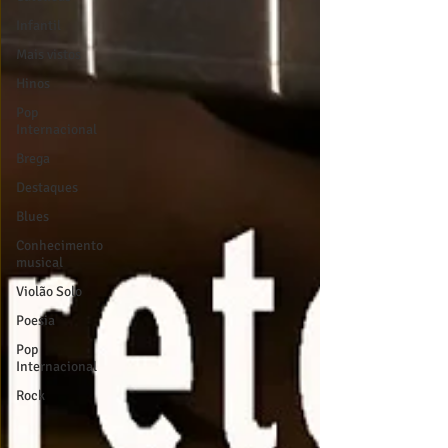
Infantil
Mais vistos
Hinos
Pop
Internacional
Brega
Destaques
Blues
Conhecimento
musical
Violão Solo
Poesia
Pop
Internacional
Rock