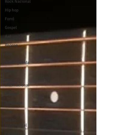
Rock Nacional
Hip hop
Forró
Gospel
Axé
Reggae
Jazz
Jovem guarda
Poesia
Rock
internacional
Samba
Sertanejo
Soul
Violão
instumental
Católicas