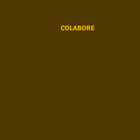
Conhecimento musical
Violão S
COLABORE