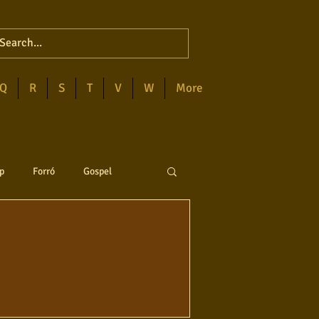
Q
R
S
T
V
W
More
p
Forró
Gospel
anejo
Soul
ega
Destaques
Blues