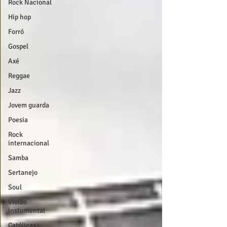
Rock Nacional
Hip hop
Forró
Gospel
Axé
Reggae
Jazz
Jovem guarda
Poesia
Rock
internacional
Samba
Sertanejo
Soul
Violão
instumental
Católicas