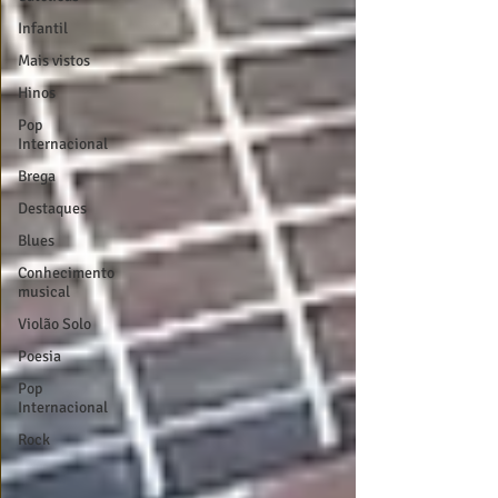
Infantil
Mais vistos
Hinos
Pop
Internacional
Brega
Destaques
Blues
Conhecimento
musical
Violão Solo
Poesia
Pop
Internacional
Rock