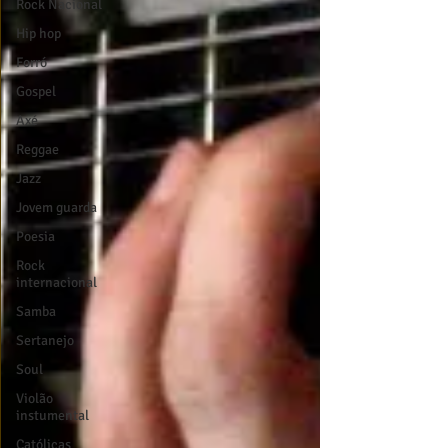
Rock Nacional
Hip hop
Forró
Gospel
Axé
Reggae
Jazz
Jovem guarda
Poesia
Rock
internacional
Samba
Sertanejo
Soul
Violão
instumental
Católicas