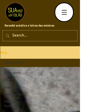
Karaokê acústico e letras das músicas
Blog
Todos posts
Todos posts
MPB
Bossa nova
Pop Nacional
Pop Rock
Nacional