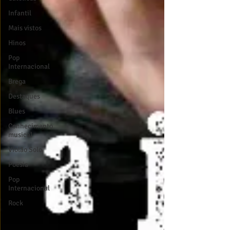
Infantil
Mais vistos
Hinos
Pop
Internacional
Brega
Destaques
Blues
Conhecimento
musical
Violão Solo
Poesia
Pop
Internacional
Rock