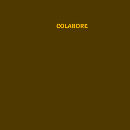
Conhecimento musical
Violão S
COLABORE