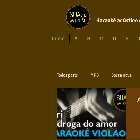
Karaokê acústico 
Início
A
B
C
D
E
Todos posts
MPB
Bossa nova
Axé
Reggae
Jazz
Jo
Violão instumental
Católicas