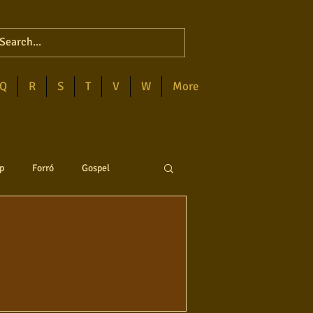
Q
R
S
T
V
W
More
p
Forró
Gospel
anejo
Soul
ega
Destaques
Blues